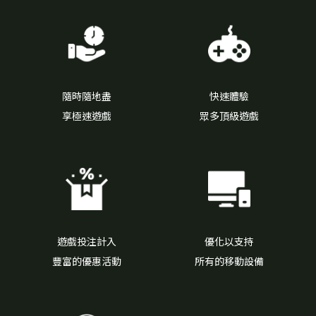
隨時隨地盡
快速體驗
享極速遊戲
眾多頂級遊戲
遊戲投注計入
優化以支持
豐富的優惠活動
所有的移動設備